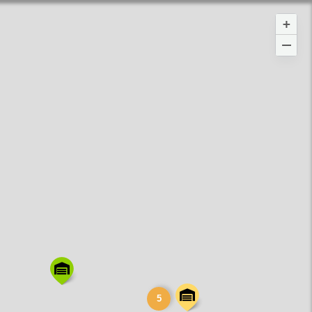
+
−
5