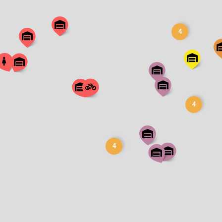
4
4
4